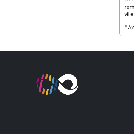
reme
ville
* A