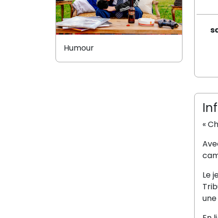
s
Humour
In
« Ch
Ave
camp
Le 
Tri
une
En l