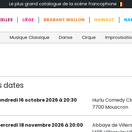
Le plus grand catalogue de la scène francophone
ELLES
LIÈGE
BRABANT WALLON
HAINAUT
NA
t
Musique Classique
Danse
Cirque
Improvisati
s dates
endredi 16 octobre 2026 à 20:30
Hurlu Comedy Cl
7700 Mouscron
ercredi 18 novembre 2026 à 20:00
Abbaye de Viller