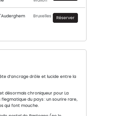
lle
Wallon
 d'Auderghem
Bruxelles
Réserver
te d’ancrage drôle et lucide entre la
 et désormais chroniqueur pour La
flegmatique du pays : un sourire rare,
os qui font mouche.
 code postal de Bastogne (ne le