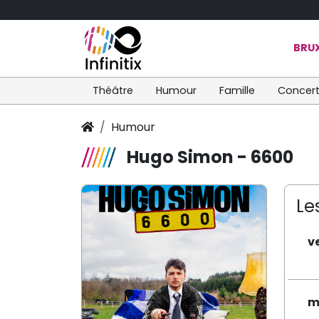
BRUX
Théâtre
Humour
Famille
Concer
Humour
Hugo Simon - 6600
Le
v
m