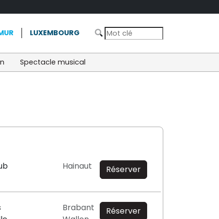
MUR
LUXEMBOURG
on
Spectacle musical
ub
Hainaut
Réserver
s
Brabant
Réserver