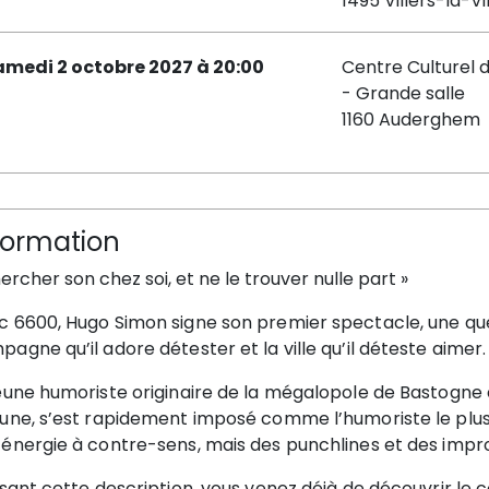
1495 Villers-la-Vi
amedi 2 octobre 2027 à 20:00
Centre Culturel
- Grande salle
1160 Auderghem
formation
ercher son chez soi, et ne le trouver nulle part »
c 6600, Hugo Simon signe son premier spectacle, une quê
agne qu’il adore détester et la ville qu’il déteste aimer.
jeune humoriste originaire de la mégalopole de Bastogne
bune, s’est rapidement imposé comme l’humoriste le plus 
 énergie à contre-sens, mais des punchlines et des impr
isant cette description, vous venez déjà de découvrir le