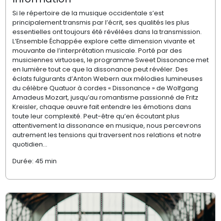
Si le répertoire de la musique occidentale s’est
principalement transmis par l’écrit, ses qualités les plus
essentielles ont toujours été révélées dans la transmission.
L’Ensemble Échappée explore cette dimension vivante et
mouvante de l’interprétation musicale.
Porté par de
s
musiciennes virtuoses, le programme
Sweet Dissonance
met
en lumière tout ce que la dissonance peut révéler. Des
éclats fulgurants d
’
Anton Webern aux mélodies lumineuses
du célèbre
Quatuor à cordes « Dissonance »
de Wolfgang
Amadeus Mozart, jusqu’au romantisme passionné de Fritz
Kreisler, chaque œuvre fait entendre les émotions dans
toute leur complexité. Peut-être qu’en écoutant plus
attentivement la dissonance en musique, nous percevrons
autrement les tensions qui traversent nos relations et notre
quotidien…
Durée: 45 min