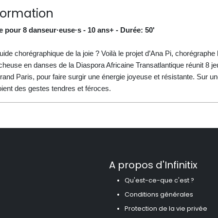
formation
e pour
8
danseur·euse·s - 10 ans+ - Durée: 50'
uide chorégraphique de la joie ? Voilà le projet d’Ana Pi, chorégraphe
cheuse en danses de la Diaspora Africaine Transatlantique réunit 8 j
rand Paris, pour faire surgir une énergie joyeuse et résistante. Sur 
oient des gestes tendres et féroces.
A propos d'Infinitix
Qu'est-ce-que c'est ?
Conditions générales
Protection de la vie privée