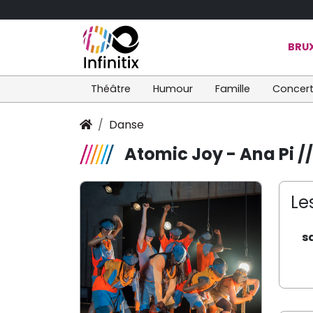
BRUX
Théâtre
Humour
Famille
Concer
Danse
Atomic Joy - Ana Pi //
Le
s