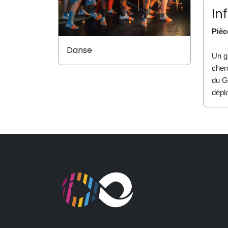
In
Pièc
Danse
Un g
cher
du G
dépl