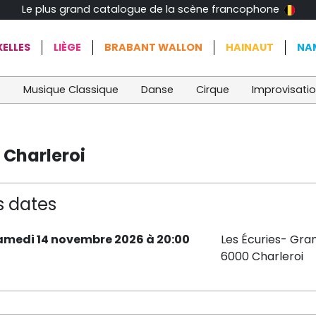
Le plus grand catalogue de la scène francophone
ELLES
LIÈGE
BRABANT WALLON
HAINAUT
NA
t
Musique Classique
Danse
Cirque
Improvisati
 Charleroi
s dates
amedi 14 novembre 2026 à 20:00
Les Écuries- Gra
6000 Charleroi