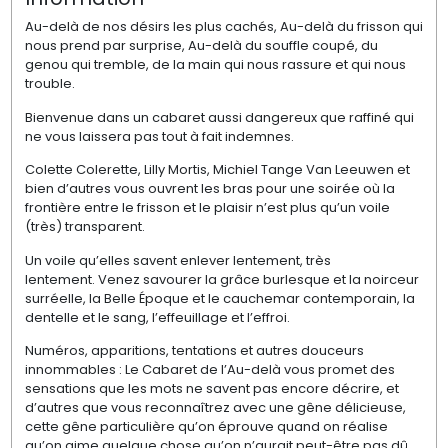
Au-delà de nos désirs les plus cachés, Au-delà du frisson qui
nous prend par surprise, Au-delà du souffle coupé, du
genou qui tremble, de la main qui nous rassure et qui nous
trouble.
Bienvenue dans un cabaret aussi dangereux que raffiné qui
ne vous laissera pas tout à fait indemnes.
Colette Colerette, Lilly Mortis, Michiel Tange Van Leeuwen et
bien d’autres vous ouvrent les bras pour une soirée où la
frontière entre le frisson et le plaisir n’est plus qu’un voile
(très) transparent.
Un voile qu’elles savent enlever lentement, très
lentement. Venez savourer la grâce burlesque et la noirceur
surréelle, la Belle Époque et le cauchemar contemporain, la
dentelle et le sang, l’effeuillage et l’effroi.
Numéros, apparitions, tentations et autres douceurs
innommables : Le Cabaret de l’Au-delà vous promet des
sensations que les mots ne savent pas encore décrire, et
d’autres que vous reconnaîtrez avec une gêne délicieuse,
cette gêne particulière qu’on éprouve quand on réalise
qu’on aime quelque chose qu’on n’aurait peut-être pas dû