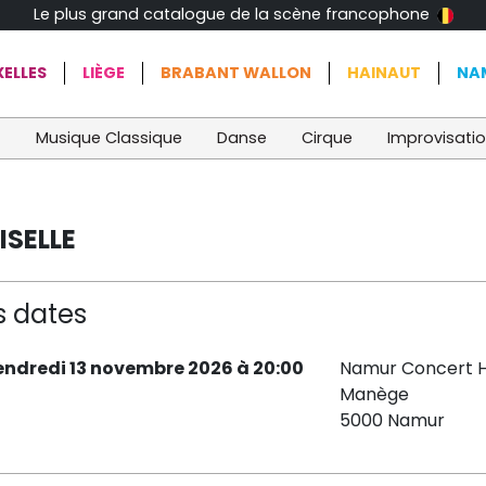
Le plus grand catalogue de la scène francophone
ELLES
LIÈGE
BRABANT WALLON
HAINAUT
NA
t
Musique Classique
Danse
Cirque
Improvisati
ISELLE
s dates
endredi 13 novembre 2026 à 20:00
Namur Concert H
Manège
5000 Namur