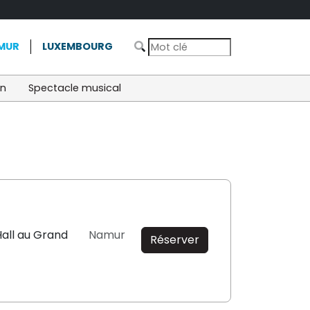
MUR
LUXEMBOURG
on
Spectacle musical
all au Grand
Namur
Réserver