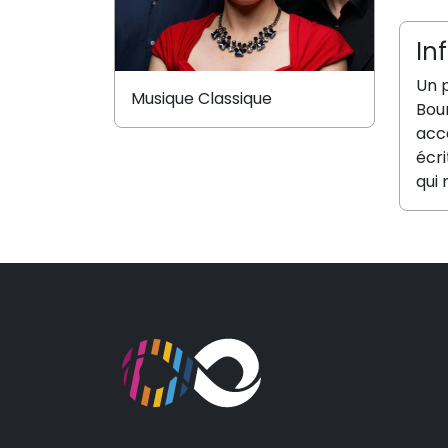
In
Un 
Musique Classique
Bour
acc
écri
qui 