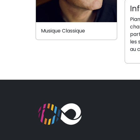
In
Pia
chan
Musique Classique
part
les 
au c