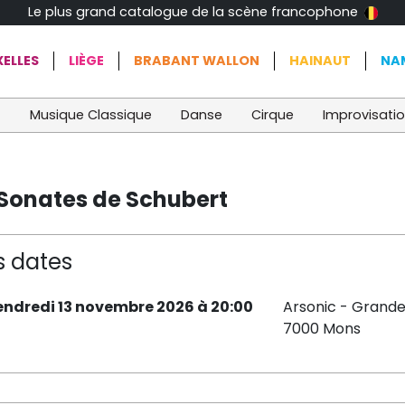
Le plus grand catalogue de la scène francophone
ELLES
LIÈGE
BRABANT WALLON
HAINAUT
NA
t
Musique Classique
Danse
Cirque
Improvisati
Sonates de Schubert
s dates
endredi 13 novembre 2026 à 20:00
Arsonic - Grande
7000 Mons