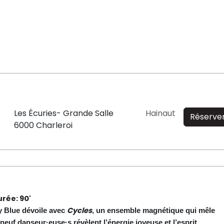
Les Écuries- Grande Salle
Hainaut
Réserve
6000 Charleroi
urée: 90'
Cycles
y Blue dévoile avec
, un ensemble magnétique qui mêle
euf danseur·euse·s révèlent l’énergie joyeuse et l’esprit