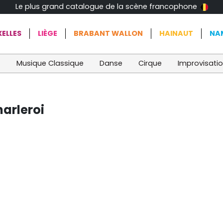
Le plus grand catalogue de la scène francophone
ELLES
LIÈGE
BRABANT WALLON
HAINAUT
NA
t
Musique Classique
Danse
Cirque
Improvisati
harleroi