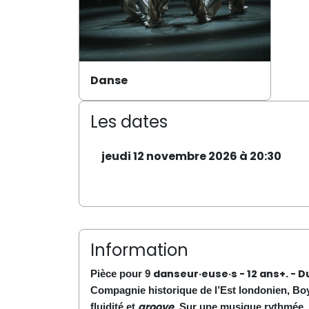
Danse
Les dates
jeudi 12 novembre 2026 à 20:30
Information
danseur·euse·s - 12 ans+. - D
Pièce pour
9
Compagnie historique de l’Est londonien, Bo
groove
fluidité et
. Sur une musique rythmée, n