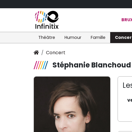
BRUX
Théâtre
Humour
Famille
Concer
Concert
Stéphanie Blanchoud
Le
v