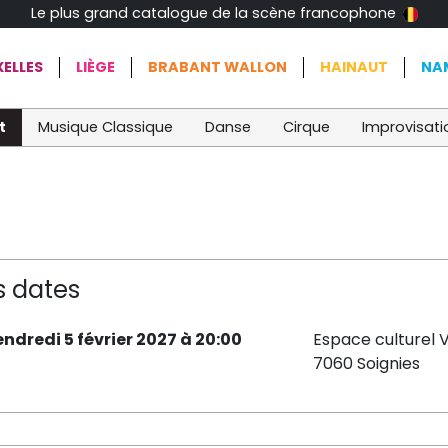
Le plus grand catalogue de la scène francophone
ELLES
LIÈGE
BRABANT WALLON
HAINAUT
NA
t
Musique Classique
Danse
Cirque
Improvisati
s dates
endredi 5 février 2027 à 20:00
Espace culturel V
7060 Soignies