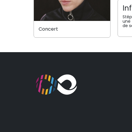
In
Stép
une 
de s
Concert