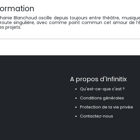
formation
hanie Blanchoud oscille depuis toujours entre théâtre, musique
route singulière, avec comme point commun cet amour de l’écri
es projets.
A propos d'Infinitix
Qu'est-ce-que c'est ?
Conditions générales
Protection de la vie privée
Contactez-nous