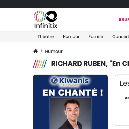
BRUX
Théâtre
Humour
Famille
Concer
Humour
RICHARD RUBEN, "En C
Le
v