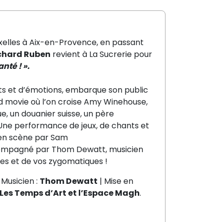
uxelles à Aix-en-Provence, en passant
chard Ruben
revient à La Sucrerie pour
nté ! ».
ts et d’émotions, embarque son public
ad movie où l’on croise Amy Winehouse,
e, un douanier suisse, un père
Une performance de jeux, de chants et
s en scène par Sam
compagné par Thom Dewatt, musicien
les et de vos zygomatiques !
 Musicien :
Thom Dewatt
| Mise en
 Les Temps d’Art et l’Espace Magh
.