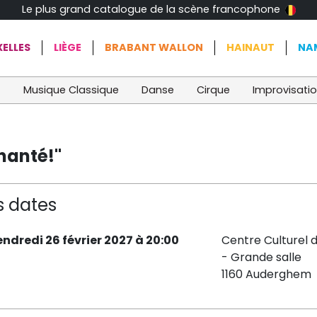
Le plus grand catalogue de la scène francophone
ELLES
LIÈGE
BRABANT WALLON
HAINAUT
NA
t
Musique Classique
Danse
Cirque
Improvisati
hanté!"
s dates
endredi 26 février 2027 à 20:00
Centre Culturel
- Grande salle
1160 Auderghem