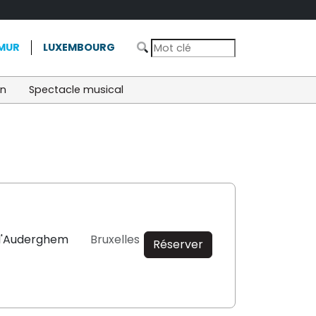
MUR
LUXEMBOURG
on
Spectacle musical
 d'Auderghem
Bruxelles
Réserver