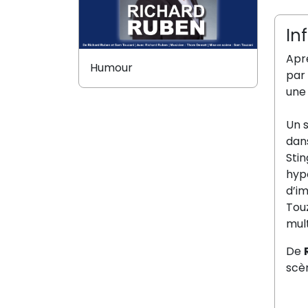
In
Apr
Humour
par 
une
Un 
dan
Stin
hyp
d’im
Tou
mult
De
scèn