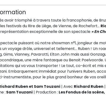
formation
ès avoir triomphé à travers toute la francophonie, de Br
les festivals du Rire de Liège, de Vienne, de Rochefort…
Ri
 représentation exceptionnelle de son spectacle
« En Cha
spectacle puissant où notre showman n°1, jongleur de mo
s un voyage drôle, universel et tellement… Ruben ! Un ro
g, Gims, Vianney, Pavarotti, Elton John mais aussi Gonzagu
ocondriaque, une mère fantasque ou Benoit Poelvoorde. 
itations qui va vous transporter ! Le tout, co-écrit et mi
zani. Embarquement immédiat pour l’univers Ruben, ac
i-instrumentiste, pour le plus grand bonheur de vos oreil
Richard Ruben et Sam Touzani
| Avec
Richard Ruben
|
e :
Sam Touzani
| Production :
Les Fondus de la scène,