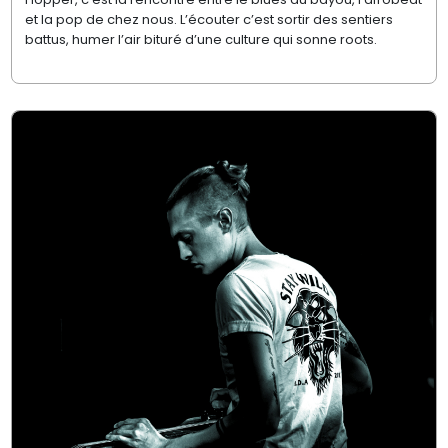
et la pop de chez nous. L’écouter c’est sortir des sentiers
battus, humer l’air bituré d’une culture qui sonne roots.