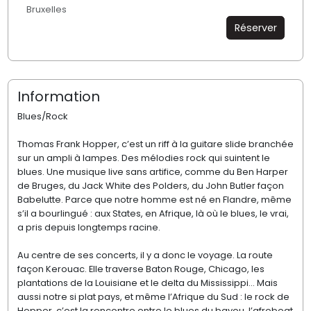
Bruxelles
Réserver
Information
Blues/Rock
Thomas Frank Hopper, c’est un riff à la guitare slide branchée
sur un ampli à lampes. Des mélodies rock qui suintent le
blues. Une musique live sans artifice, comme du Ben Harper
de Bruges, du Jack White des Polders, du John Butler façon
Babelutte. Parce que notre homme est né en Flandre, même
s’il a bourlingué : aux States, en Afrique, là où le blues, le vrai,
a pris depuis longtemps racine.
Au centre de ses concerts, il y a donc le voyage. La route
façon Kerouac. Elle traverse Baton Rouge, Chicago, les
plantations de la Louisiane et le delta du Mississippi… Mais
aussi notre si plat pays, et même l’Afrique du Sud : le rock de
Hopper, c’est la rencontre entre le blues du bayou, l’afrobeat