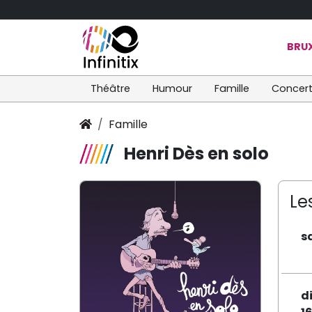
BRUX
Théâtre
Humour
Famille
Concer
Famille
Henri Dès en solo
Le
s
d