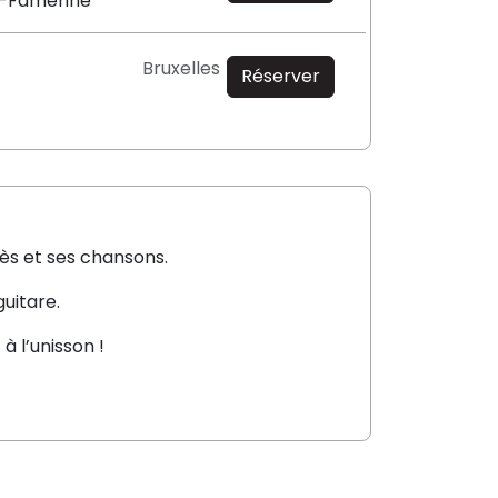
n-Famenne
Bruxelles
Réserver
ès et ses chansons.
guitare.
à l’unisson !