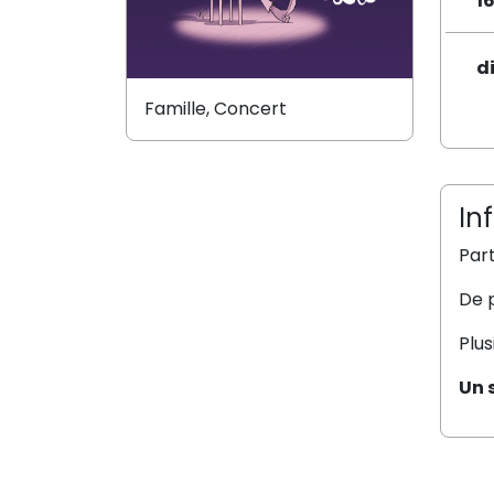
1
d
Famille, Concert
In
Par
De p
Plus
Un 