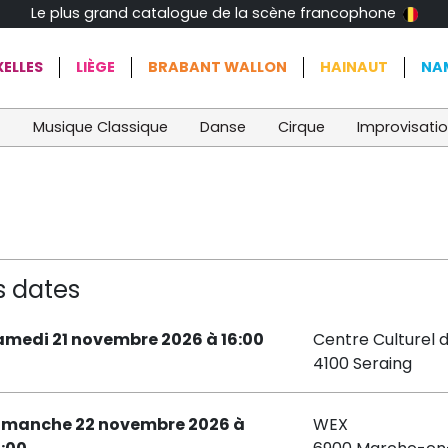
Le plus grand catalogue de la scène francophone
ELLES
LIÈGE
BRABANT WALLON
HAINAUT
NA
t
Musique Classique
Danse
Cirque
Improvisati
s dates
amedi 21 novembre 2026 à 16:00
Centre Culturel 
4100 Seraing
imanche 22 novembre 2026 à
WEX