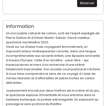
Réserver
Information
Un incroyable cabaret de carton, sorti de l’esprit espiègle de
Pierre
Guillois
et d’Olivier
Martin-Salvan
. Sacré meilleur
spectacle aux Molière 2022.
Vissé sur sa chaise mais voyageant énormément, un
imposant acteur shakespearien raconte, dans une langue
incompréhensible aux accents british, une épopée enivrante
à travers l’Europe. Celle d’un ancêtre - peut-être - qui
traversa terres et mers à la recherche d’une sirène
totalement improbable. Son acolyte court partout et s’échine
à nous faire comprendre le sens de ce voyage à l’aide de
mimes hilarants et d’affichettes et autres boîtes en carton
délirantes.
Joyeusement bricolé par deux maîtres de la scène et du jeu,
le spectacle explose d’inventivité et nous entraîne dans la
fantaisie burlesque, la poésie extravagante. En saisissant au
passage le sens profond du théâtre.