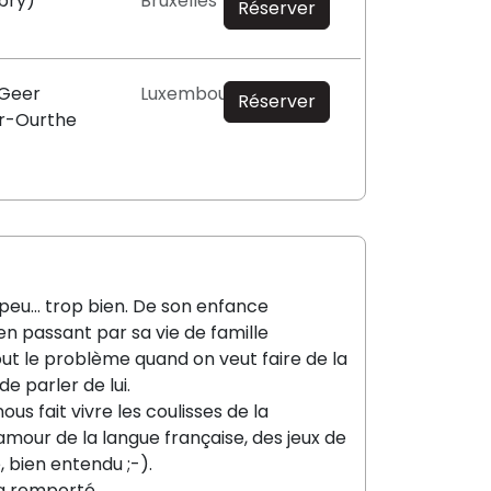
bry)
Bruxelles
Réserver
 Geer
Luxembourg
Réserver
r-Ourthe
un peu… trop bien. De son enfance
en passant par sa vie de famille
out le problème quand on veut faire de la
e parler de lui.
s fait vivre les coulisses de la
mour de la langue française, des jeux de
 bien entendu ;-).
l a remporté