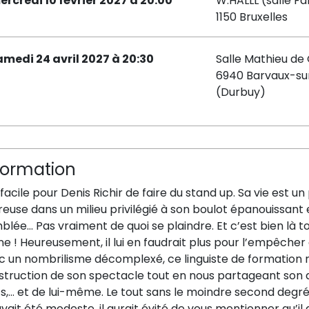
ercredi 10 février 2027 à 20:00
W:HALLL (salle Fa
1150 Bruxelles
amedi 24 avril 2027 à 20:30
Salle Mathieu de
6940 Barvaux-su
(Durbuy)
formation
facile pour Denis Richir de faire du stand up. Sa vie est 
euse dans un milieu privilégié à son boulot épanouissant 
lée… Pas vraiment de quoi se plaindre. Et c’est bien là t
e ! Heureusement, il lui en faudrait plus pour l’empêcher d
 un nombrilisme décomplexé, ce linguiste de formation nou
struction de son spectacle tout en nous partageant son a
,… et de lui-même. Le tout sans le moindre second degré,
 avait été modeste, il aurait évité de vous mentionner qu’i