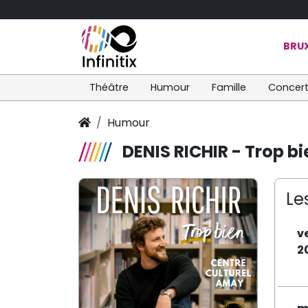
BRUX
Théâtre
Humour
Famille
Concer
Humour
DENIS RICHIR - Trop bi
Le
v
2