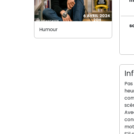
m
s
Humour
In
Pas 
heur
comb
scèn
Avec
con
mots
S’il