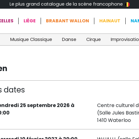
Le plus grand catalogue de la scène francophone
ELLES
LIÈGE
BRABANT WALLON
HAINAUT
NA
t
Musique Classique
Danse
Cirque
Improvisati
en
s dates
endredi 25 septembre 2026 à
Centre culturel 
0:00
(Salle Jules Basti
1410 Waterloo